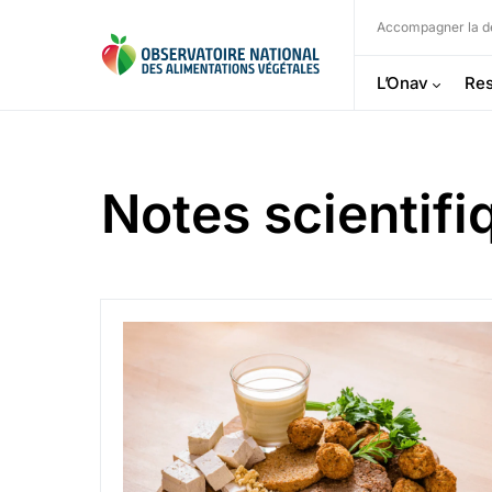
Accompagner la dé
L’Onav
Res
Notes scientifi