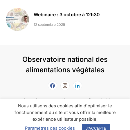
Webinaire : 3 octobre à 12h30
12 septembre 2025
Observatoire national des
alimentations végétales
Mentions légales
Politique de confidentialité
Nous utilisons des cookies afin d'optimiser le
Politique de cookies
fonctionnement du site et vous offrir la meilleure
expérience utilisateur possible.
L'Onav informe, accompagne et promeut les
consensus sur les alimentations saines et durables.
Paramètres des cookies
J'ACCEPTE