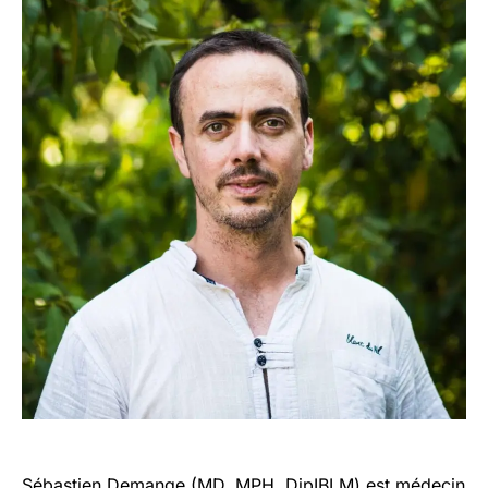
Sébastien Demange (MD, MPH, DipIBLM) est médecin