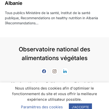
Albanie
Tous publics Ministère de la santé, Institut de la santé
publique, Recommendations on healthy nutrition in Albania
(Recommandations…
Observatoire national des
alimentations végétales
Mentions légales
Politique de confidentialité
Nous utilisons des cookies afin d'optimiser le
Politique de cookies
fonctionnement du site et vous offrir la meilleure
expérience utilisateur possible.
L'Onav informe, accompagne et promeut les
consensus sur les alimentations saines et durables.
Paramètres des cookies
J'ACCEPTE