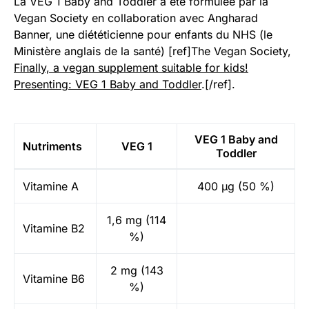
La VEG 1 Baby and Toddler a été formulée par la
Vegan Society en collaboration avec Angharad
Banner, une diététicienne pour enfants du NHS (le
Ministère anglais de la santé) [ref]The Vegan Society,
Finally, a vegan supplement suitable for kids!
Presenting: VEG 1 Baby and Toddler
.[/ref].
VEG 1 Baby and
Nutriments
VEG 1
Toddler
Vitamine A
400 μg (50 %)
1,6 mg (114
Vitamine B2
%)
2 mg (143
Vitamine B6
%)