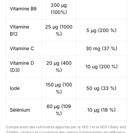
200 µg
Vitamine B9
(100%)
Vitamine
25 µg (1000
5 μg (200 %)
B12
%)
Vitamine C
30 mg (37 %)
Vitamine D
20 µg (400
10 ug (200 %)
(D3)
%)
150 µg (100
Iode
50 ug (33 %)
%)
60 µg (109
Sélénium
10 µg (18 %)
%)
Comparaison des nutriments apportés par la VEG 1 et la VEG 1 Baby and
Toddler : teneurs et couverture des valeurs nutritionnelles de référence