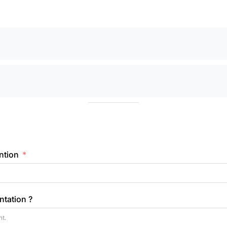
ntion
ntation ?